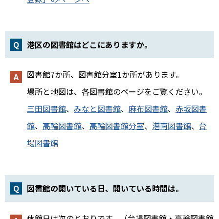
港区の図書館はどこにありますか。
図書館7か所、図書館分室1か所があります。
場所と地図は、各図書館のページをご覧ください。
三田図書館
、
みなと
図書館
、
麻布図書館
、
赤坂図書
館
、
高輪図書館
、
高輪図書館分室
、
港南図書館
、
台
場図書館
図書館の開いている日、開いている時間は。
休館日は次のとおりです。（台場図書館・高輪図書館