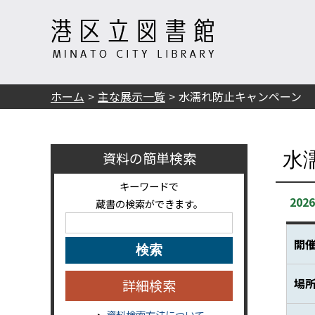
ホーム
主な展示一覧
水濡れ防止キャンペーン
資料の簡単検索
水
キーワードで
20
蔵書の検索ができます。
開
場
詳細検索
資料検索方法について