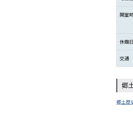
開室
休館
交通
郷
郷土歴