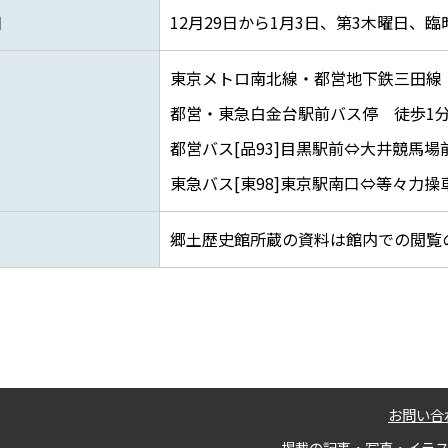
日
12月29日から1月3日、第3木曜日、
東京メトロ南北線・都営地下鉄三田線
都営・東急白金台駅前バス停 徒歩1
都営バス[品93]目黒駅前⇔大井競馬場
東急バス[東98]東京駅南口⇔等々力操
郷土歴史館所蔵の資料は館内での閲覧
お問い合
掲載の記事・写真・イラ