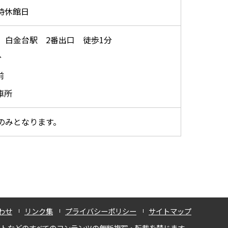
臨時休館日
 白金台駅 2番出口 徒歩1分
分
前
車所
のみとなります。
わせ
リンク集
プライバシーポリシー
サイトマップ
ストなどのすべてのコンテンツの無断複写・転載を禁じます。