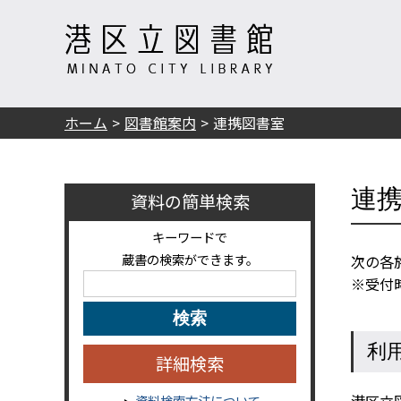
ホーム
図書館案内
連携図書室
連
資料の簡単検索
キーワードで
蔵書の検索ができます。
次の各
※受付
利
詳細検索
港区立
資料検索方法について