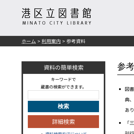
ホーム
利用案内
参考資料
参
資料の簡単検索
キーワードで
蔵書の検索ができます。
図
典
あ
詳細検索
「
刊
資料検索方法について