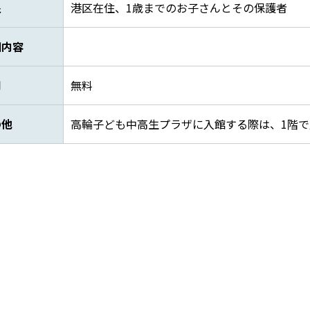
象
港区在住、1歳までのお子さんとその保護者
細内容
用
無料
の他
高輪子ども中高生プラザに入館する際は、1階